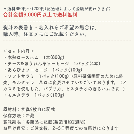
あ
り
＊送料880円～1200円(配送地によって金額が変わります)
が
合計金額9,000円以上で送料無料
と
う
熨斗の表書き・名入れをご希望の場合は、
BOX
購入時、注文メモにご記載ください。
個
＜セット内容＞
・本熟ロースハム 1本(800g)
・チーズ&ほうれん草ソーセージ 1パック(4本)
・あらびきソーセージ 1パック(100g)
・ソフトサラミ 1パック(100g)→原料確保困難のために終
売、モルタデラ ネロに変更させていただいております。（イ
カスミを使用した、パプリカ、ピスタチオの香るハムです。）
・モルタデラ 1パック(100g)
原材料：写真9枚目に記載
保存方法：冷蔵
賞味期限：各商品に記載(製造後約2週間)
お届け目安：ご注文後、2~5日程度でのお届けになります