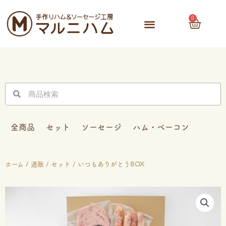
内
容
0
Cart
を
ス
キ
ッ
プ
検
検
索
索
全商品
セット
ソーセージ
ハム・ベーコン
ホーム
/
通販
/
セット
/ いつもありがとうBOX