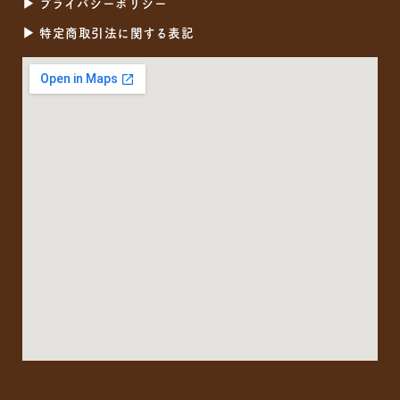
▶︎ プライバシーポリシー
e
t
▶︎ 特定商取引法に関する表記
b
a
o
g
o
r
k
a
m