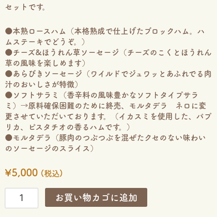
セットです。
●本熟ロースハム（本格熟成で仕上げたブロックハム。ハ
ムステーキでどうぞ。）
●チーズ&ほうれん草ソーセージ（チーズのこくとほうれん
草の風味を楽しめます）
●あらびきソーセージ（ワイルドでジュワッとあふれでる肉
汁のおいしさが特徴）
●ソフトサラミ（香辛料の風味豊かなソフトタイプサラ
ミ）→原料確保困難のために終売、モルタデラ ネロに変
更させていただいております。（イカスミを使用した、パプ
リカ、ピスタチオの香るハムです。）
●モルタデラ（豚肉のつぶつぶを混ぜたクセのない味わい
のソーセージのスライス）
¥
5,000
(税込)
い
つ
お買い物カゴに追加
も